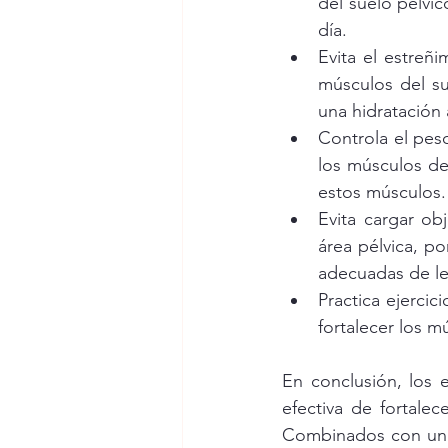
del suelo pélvi
día.
Evita el estreñi
músculos del su
una hidratación 
Controla el peso
los músculos de
estos músculos.
Evita cargar ob
área pélvica, po
adecuadas de le
Practica ejercic
fortalecer los m
En conclusión, los 
efectiva de fortalec
Combinados con una 