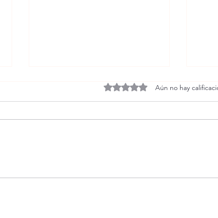
Obtuvo 0 de 5 estrellas.
Aún no hay calificac
¿Qué es el BDSM?
BDSM 