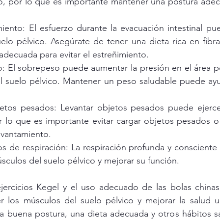
co, por lo que es importante mantener una postura adec
miento: El esfuerzo durante la evacuación intestinal pued
elo pélvico. Asegúrate de tener una dieta rica en fibr
adecuada para evitar el estreñimiento.
: El sobrepeso puede aumentar la presión en el área pélv
l suelo pélvico. Mantener un peso saludable puede ayud
jetos pesados: Levantar objetos pesados puede ejercer
r lo que es importante evitar cargar objetos pesados o ut
vantamiento.
ios de respiración: La respiración profunda y consciente
úsculos del suelo pélvico y mejorar su función.
ejercicios Kegel y el uso adecuado de las bolas chinas
er los músculos del suelo pélvico y mejorar la salud uri
buena postura, una dieta adecuada y otros hábitos sal