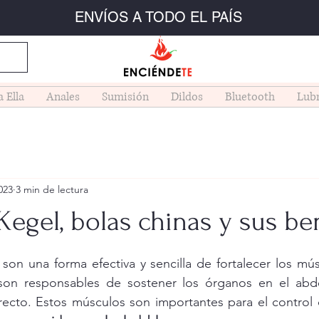
ENVÍOS A TODO EL PAÍS
a Ella
Anales
Sumisión
Dildos
Bluetooth
Lubr
2023
3 min de lectura
 Kegel, bolas chinas y sus be
trellas.
 son una forma efectiva y sencilla de fortalecer los mús
s son responsables de sostener los órganos en el ab
 recto. Estos músculos son importantes para el control d