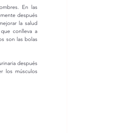
ombres. En las 
almente después 
ejorar la salud 
sexual al aumentar la sensibilidad y el control durante el acto sexual lo que conlleva a 
os son las bolas 
urinaria después 
r los músculos 