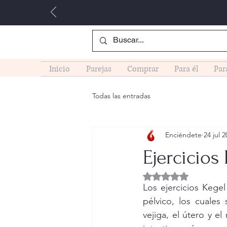
Inicio
Parejas
Comprar
Para él
Par
Todas las entradas
Enciéndete
24 jul 
Ejercicios
Obtuvo NaN de 5 es
Los ejercicios Kegel
pélvico, los cuale
vejiga, el útero y el