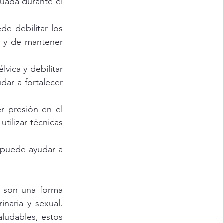
uada durante el 
e debilitar los 
a y de mantener 
ica y debilitar 
ar a fortalecer 
 presión en el 
ilizar técnicas 
 puede ayudar a 
 son una forma 
naria y sexual. 
udables, estos 