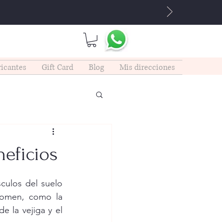
icantes
Gift Card
Blog
Mis direcciones
neficios
culos del suelo 
domen, como la 
e la vejiga y el 