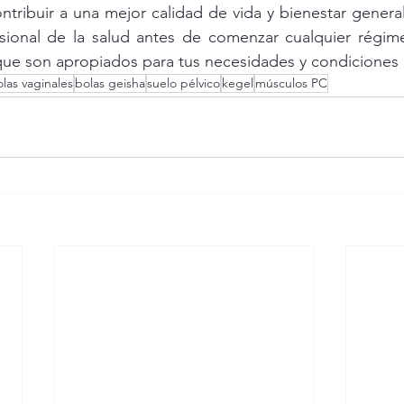
ntribuir a una mejor calidad de vida y bienestar general
sional de la salud antes de comenzar cualquier régimen
ue son apropiados para tus necesidades y condiciones i
las vaginales
bolas geisha
suelo pélvico
kegel
músculos PC