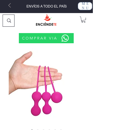
ME
ENVÍOS A TODO EL PAÍS
NU
COMPRAR VIA