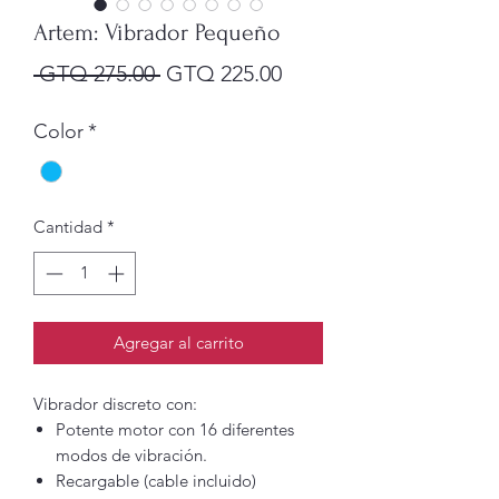
Artem: Vibrador Pequeño
Precio
Precio
 GTQ 275.00 
GTQ 225.00
de
Color
*
oferta
Cantidad
*
Agregar al carrito
Vibrador discreto con:
Potente motor con 16 diferentes
modos de vibración.
Recargable (cable incluido)