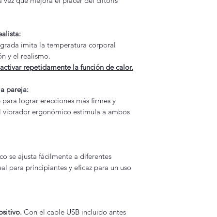
 vez que mejora el placer del clítoris
Dimensiones:
3,9
Peso:
3,21 onzas
Embalaje:
Caja d
alista:
grada imita la temperatura corporal
ón y el realismo.
sactivar repetidamente la función de calor.
la pareja:
 para lograr erecciones más firmes y
 el vibrador ergonómico estimula a ambos
ico se ajusta fácilmente a diferentes
eal para principiantes y eficaz para un uso
sitivo.
Con el cable USB incluido antes