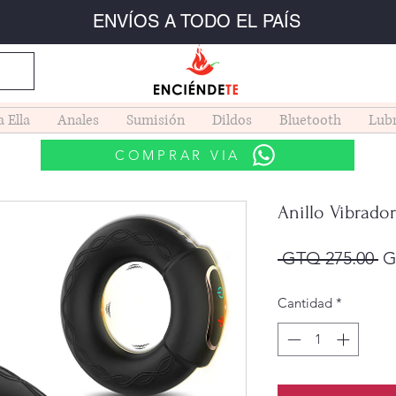
ENVÍOS A TODO EL PAÍS
a Ella
Anales
Sumisión
Dildos
Bluetooth
Lubr
COMPRAR VIA
Anillo Vibrado
Pr
 GTQ 275.00 
G
Cantidad
*