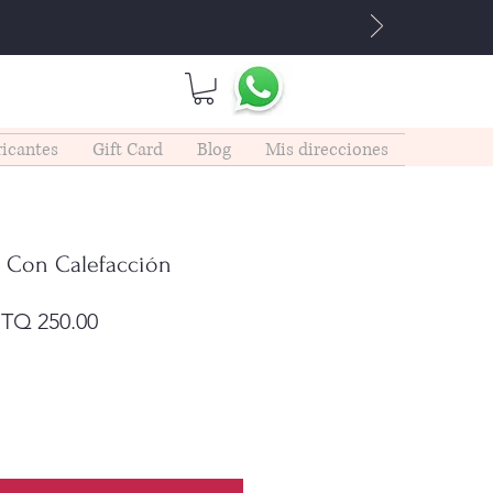
icantes
Gift Card
Blog
Mis direcciones
r Con Calefacción
ecio
Precio
TQ 250.00
de
oferta