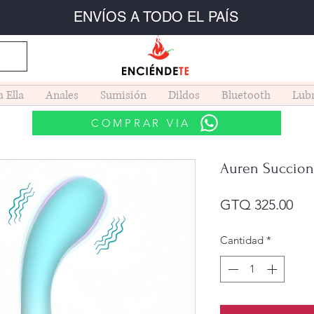
ENVÍOS A TODO EL PAÍS
a Ella
Anales
Sumisión
Dildos
Bluetooth
Lubr
COMPRAR VIA
Auren Succion
Pre
GTQ 325.00
Cantidad
*