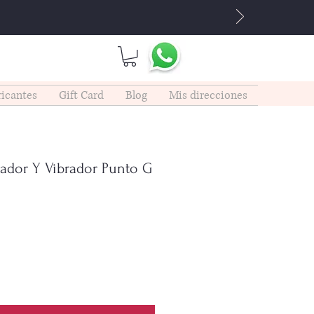
icantes
Gift Card
Blog
Mis direcciones
ador Y Vibrador Punto G
cio