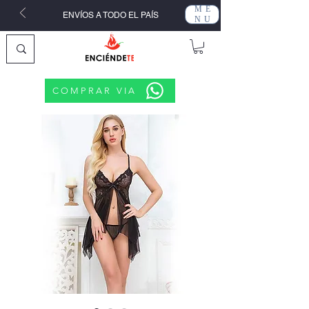
ME
ENVÍOS A TODO EL PAÍS
NU
COMPRAR VIA