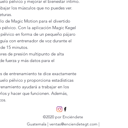
suelo pélvico y mejorar el bienestar íntimo.
encenderá y, cuand
abajar los músculos que no puedes ver.
el indicador se apag
eturas.
llo de Magic Motion para el divertido
 pélvico. Con la aplicación Magic Kegel
r pélvico en forma de un pequeño pájaro
 guía con entrenador de voz durante el
 de 15 minutos.
res de presión multipunto de alta
de fuerza y más datos para el
les de entrenamiento te dice exactamente
uelo pélvico y proporciona estadísticas
trenamiento ayudará a trabajar en los
arlos y hacer que funcionen. Además,
cos.
©2020 por Enciéndete
Guatemala |
ventas@enciendetegt.com
|