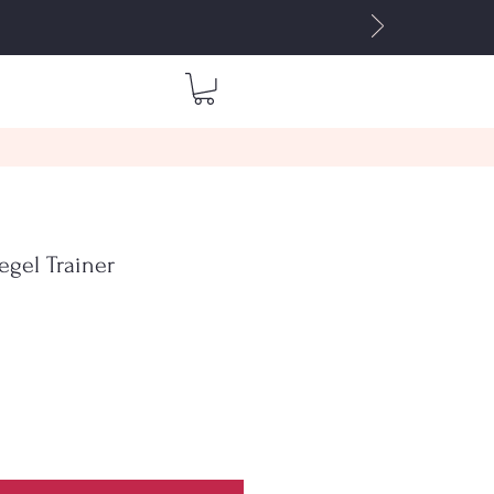
icantes
Gift Card
Blog
Mis direcciones
egel Trainer
cio