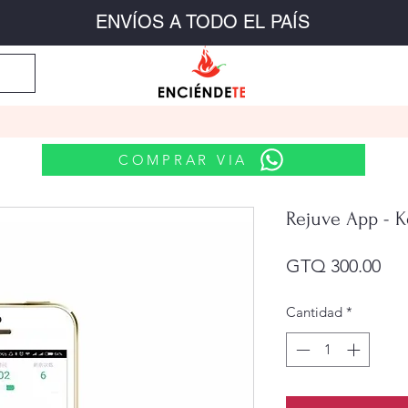
ENVÍOS A TODO EL PAÍS
a Ella
Anales
Sumisión
Dildos
Bluetooth
Lubr
COMPRAR VIA
Rejuve App - K
Pre
GTQ 300.00
Cantidad
*