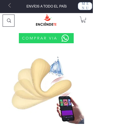
ME
ENVÍOS A TODO EL PAÍS
NU
COMPRAR VIA