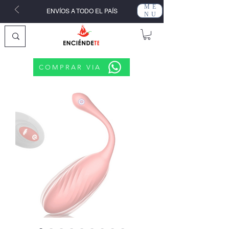
ME
ENVÍOS A TODO EL PAÍS
NU
COMPRAR VIA