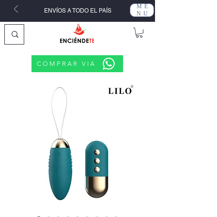
ME
ENVÍOS A TODO EL PAÍS
NU
COMPRAR VIA