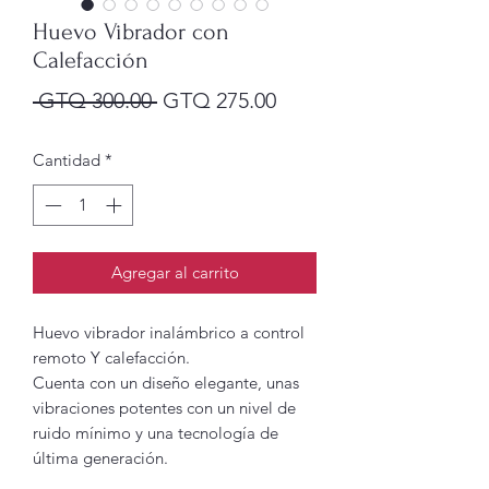
Huevo Vibrador con
Calefacción
Precio
Precio
 GTQ 300.00 
GTQ 275.00
de
Cantidad
*
oferta
Agregar al carrito
Huevo vibrador inalámbrico a control
remoto Y calefacción.
Cuenta con un diseño elegante, unas
vibraciones potentes con un nivel de
ruido mínimo y una tecnología de
última generación.