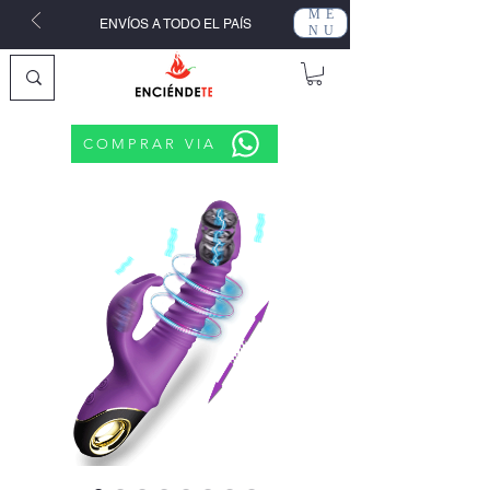
ME
ENVÍOS A TODO EL PAÍS
NU
COMPRAR VIA