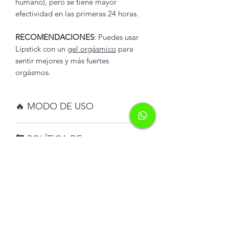
humano), pero se tiene mayor
efectividad en las primeras 24 horas.
RECOMENDACIONES
: Puedes usar
Lipstick con un
gel orgásmico
para
sentir mejores y más fuertes
orgásmos.
🔥 MODO DE USO
Tomar una cápsula, idealmente,
una
🔙 POLÍTICA DE
hora antes del encuentro para obtener
los mejores resultados.
DEVOLUCIONES
Por la naturaleza del producto, los
🛵 POLÍTICA DE ENVÍOS
geles orgásmicos, lubricantes,
condones etc..
no tienen devolución
.
Los lubricantes, geles, retardantes etc.
❗ PRECAUCIONES
No cuentan con envío gratis