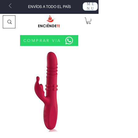
ME
ENVÍOS A TODO EL PAÍS
NU
COMPRAR VIA