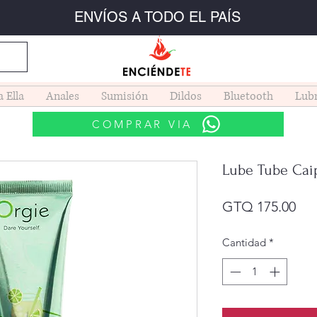
ENVÍOS A TODO EL PAÍS
a Ella
Anales
Sumisión
Dildos
Bluetooth
Lubr
COMPRAR VIA
Lube Tube Cai
Pre
GTQ 175.00
Cantidad
*