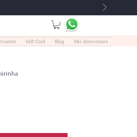
icantes
Gift Card
Blog
Mis direcciones
pirinha
cio