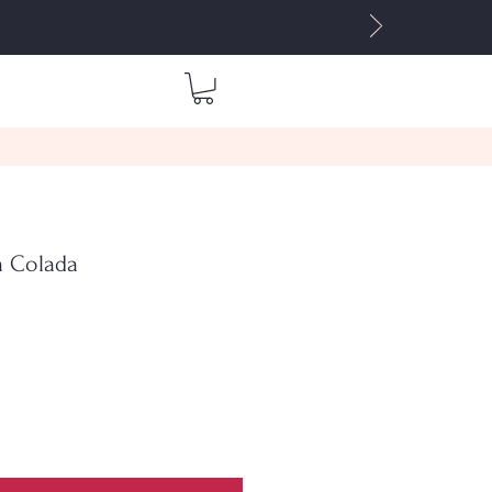
icantes
Gift Card
Blog
Mis direcciones
a Colada
cio