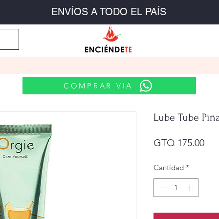
ENVÍOS A TODO EL PAÍS
a Ella
Anales
Sumisión
Dildos
Bluetooth
Lubr
COMPRAR VIA
Lube Tube Piñ
Pre
GTQ 175.00
Cantidad
*