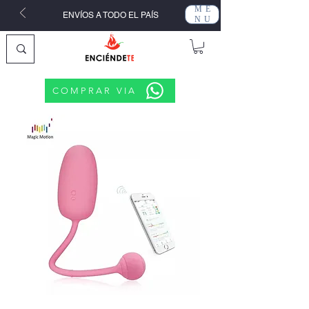
ME
ENVÍOS A TODO EL PAÍS
NU
COMPRAR VIA