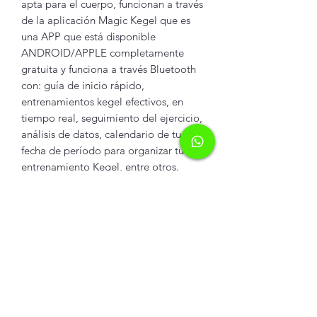
apta para el cuerpo, funcionan a través
de la aplicación Magic Kegel que es
una APP que está disponible
ANDROID/APPLE completamente
gratuita y funciona a través Bluetooth
con: guía de inicio rápido,
entrenamientos kegel efectivos, en
tiempo real, seguimiento del ejercicio,
análisis de datos, calendario de tu
fecha de período para organizar tu
entrenamiento Kegel, entre otros.
INFORMACIÓN DEL
PRODUCTO
El producto cuenta con las siguientes
POLÍTICA DE DEVOLUCIÓN
características:
Color: Rosado
Y REEMBOLSO
Tamaño: Longitud insertable 5,8 cm