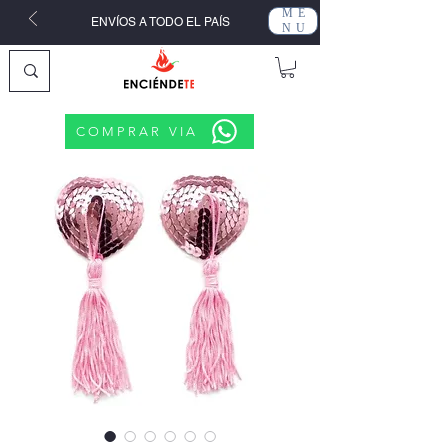
ME
ENVÍOS A TODO EL PAÍS
NU
COMPRAR VIA