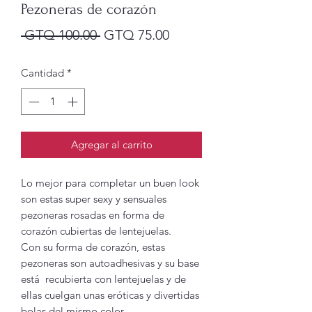
Pezoneras de corazón
Precio
Precio
 GTQ 100.00 
GTQ 75.00
de
Cantidad
*
oferta
Agregar al carrito
Lo mejor para completar un buen look
son estas super sexy y sensuales
pezoneras rosadas en forma de
corazón cubiertas de lentejuelas.
Con su forma de corazón, estas
pezoneras son autoadhesivas y su base
está recubierta con lentejuelas y de
ellas cuelgan unas eróticas y divertidas
bolas del mismo color.