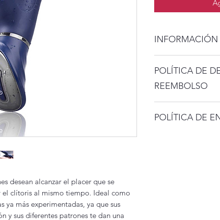
Ag
INFORMACIÓN
El producto cuenta c
POLÍTICA DE D
Recargable
3 velocidades de
REEMBOLSO
7 patrones de vib
2 motores indep
Por tu seguridad e h
Silicón de grado
POLÍTICA DE E
aceptan devolucione
A prueba de agu
24.13cm de larg
Envío gratis en zon
zonas rojas.
*Aplican restriccion
Capital.
es desean alcanzar el placer que se
 el clítoris al mismo tiempo. Ideal como
as ya más experimentadas, ya que sus
ón y sus diferentes patrones te dan una