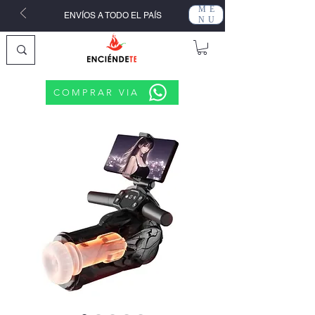
ME
ENVÍOS A TODO EL PAÍS
NU
COMPRAR VIA