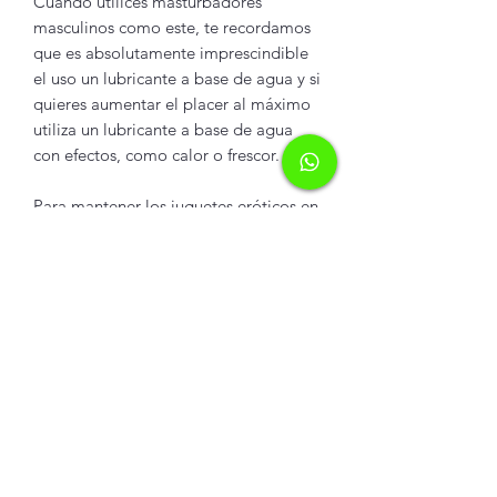
Cuando utilices masturbadores
masculinos como este, te recordamos
que es absolutamente imprescindible
el uso un lubricante a base de agua y si
quieres aumentar el placer al máximo
utiliza un lubricante a base de agua
con efectos, como calor o frescor.
Para mantener los juguetes eróticos en
perfecto estado, límpialos antes y
después de cada uso, una vez secos,
guárdalos para la próxima vez
INFORMACIÓN DEL
PRODUCTO
Masturbador para pene con succión
POLÍTICA DE ENVÍOS
y rotación.
5 modos de succión +
5 modos de