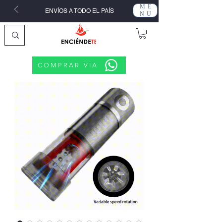
ME
ENVÍOS A TODO EL PAÍS
NU
COMPRAR VIA