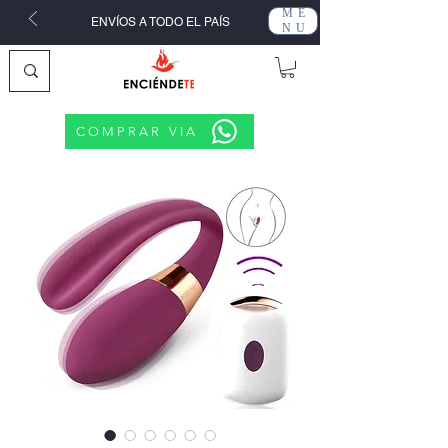
ME
ENVÍOS A TODO EL PAÍS
NU
COMPRAR VIA