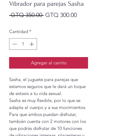
Vibrador para parejas Sasha
Precio
Precio
 GTQ 350.00 
GTQ 300.00
de
Cantidad
*
oferta
Agregar al carrito
Sasha, el juguete para parejas que
estamos seguros que le dará un toque
de extasis a tu vida sexual.
Sasha es muy flexible, por lo que se
adapta al cuerpo y a sus movimientos.
Para que ambos puedan disfrutar,
también cuenta con 2 motores con los
que podrás disfrutar de 10 funciones
de vibraciones intensas, placenteras y,